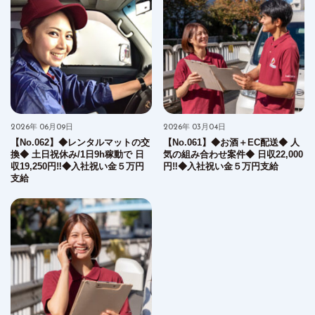
2026年 06月09日
2026年 03月04日
【No.062】◆レンタルマットの交
【No.061】◆お酒＋EC配送◆ 人
換◆ 土日祝休み/1日9h稼動で 日
気の組み合わせ案件◆ 日収22,000
収19,250円‼︎◆入社祝い金５万円
円‼︎◆入社祝い金５万円支給
支給