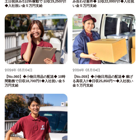
土日祝休み/1日9h稼動で 日収19,250円‼︎
み合わせ案件◆ 日収22,000円‼︎◆入社祝
◆入社祝い金５万円支給
い金５万円支給
2026年 03月04日
2026年 03月04日
【No.060】◆小物日用品の配送◆ 10時
【No.059】◆小物日用品の配送◆ 稼げ
間勤務で日収18,700円‼︎◆入社祝い金５
る高収入‼︎◆日収25,850円〜◆入社祝い
万円支給
金５万円支給