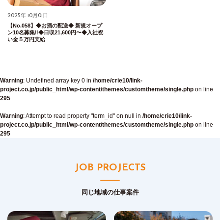
2025年 10月01日
【No.058】◆お酒の配送◆ 新規オープ
ン10名募集‼︎◆日収21,600円〜◆入社祝
い金５万円支給
Warning
: Undefined array key 0 in
/home/crie10/link-
project.co.jp/public_html/wp-content/themes/customtheme/single.php
on line
295
Warning
: Attempt to read property "term_id" on null in
/home/crie10/link-
project.co.jp/public_html/wp-content/themes/customtheme/single.php
on line
295
JOB PROJECTS
同じ地域の仕事案件